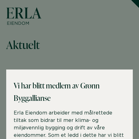
Gå
til
innhold
Erla
Eiendom
Aktuelt
Vi har blitt medlem av Grønn
Byggallianse
Erla Eiendom arbeider med målrettede
tiltak som bidrar til mer klima- og
miljøvennlig bygging og drift av våre
eiendommer. Som et ledd i dette har vi blitt